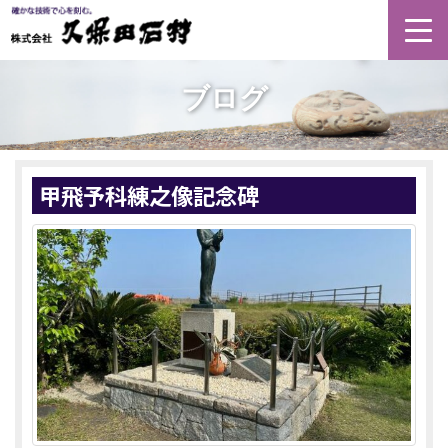
Togg
navi
ブログ
甲飛予科練之像記念碑