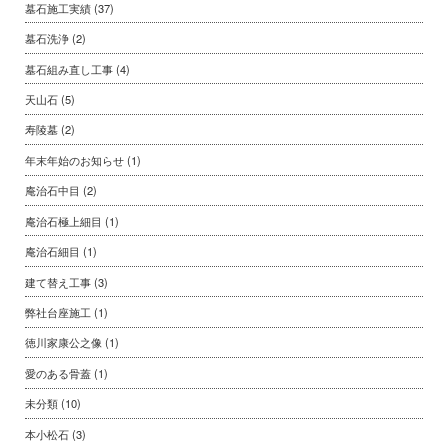
墓石施工実績
(37)
墓石洗浄
(2)
墓石組み直し工事
(4)
天山石
(5)
寿陵墓
(2)
年末年始のお知らせ
(1)
庵治石中目
(2)
庵治石極上細目
(1)
庵治石細目
(1)
建て替え工事
(3)
弊社台座施工
(1)
徳川家康公之像
(1)
愛のある骨蓋
(1)
未分類
(10)
本小松石
(3)