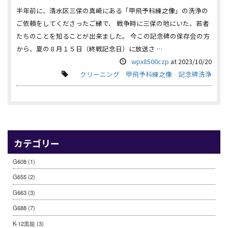
半年前に、清水区三保の真崎にある「甲飛予科練之像」の洗浄の
ご依頼をしてくださったご縁で、 戦争時に三保の地にいた、若者
たちのことを知ることが出来ました。 今この記念碑の保存会の方
から、夏の８月１５日（終戦記念日）に放送さ …
wpx8500czp
at
2023/10/20
クリーニング
甲飛予科練之像
記念碑洗浄
カテゴリー
G608
(1)
G655
(2)
G663
(3)
G688
(7)
K-12黒龍
(3)