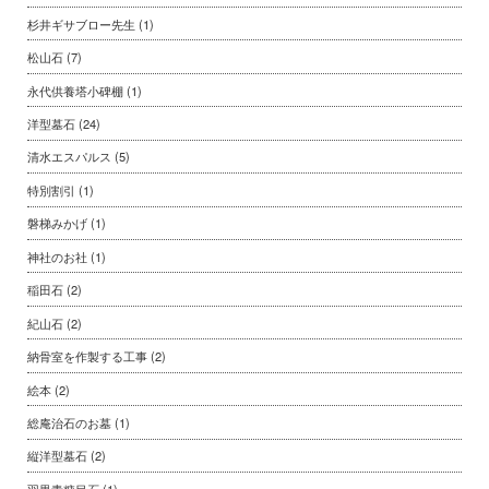
杉井ギサブロー先生
(1)
松山石
(7)
永代供養塔小碑棚
(1)
洋型墓石
(24)
清水エスパルス
(5)
特別割引
(1)
磐梯みかげ
(1)
神社のお社
(1)
稲田石
(2)
紀山石
(2)
納骨室を作製する工事
(2)
絵本
(2)
総庵治石のお墓
(1)
縦洋型墓石
(2)
羽黒青糠目石
(1)