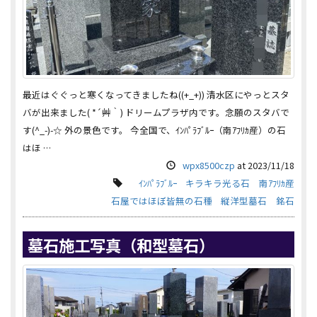
最近はぐぐっと寒くなってきましたね((+_+)) 清水区にやっとスタ
バが出来ました( *´艸｀) ドリームプラザ内です。念願のスタバで
す(^_-)-☆ 外の景色です。 今全国で、ｲﾝﾊﾟﾗﾌﾞﾙｰ（南ｱﾌﾘｶ産）の石
はほ …
wpx8500czp
at
2023/11/18
ｲﾝﾊﾟﾗﾌﾞﾙｰ
キラキラ光る石
南ｱﾌﾘｶ産
石屋ではほぼ皆無の石種
縦洋型墓石
銘石
墓石施工写真（和型墓石）