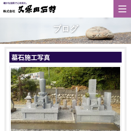
Togg
navi
ブログ
墓石施工写真