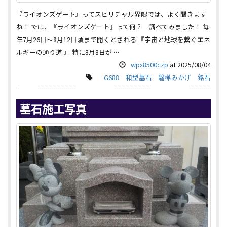
『ライオンズゲート』ってスピリチャル界隈では、よく聞きます
ね！ では、『ライオンズゲート』って何？ 調べてみました！ 毎
年7月26日～8月12日頃まで開くとされる 『宇宙と地球を繋ぐエネ
ルギーの通り道 』 特に8月8日が …
wpx8500czp
at
2025/08/04
G688
和型墓石
磐梯みかげ
銘石
墓石施工写真