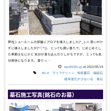
弊社ショールームの部屋にアロマを導入しました(^_-)-☆ 思いがけ
ずに導入しましたが(^▽^;)、 とっても良い香りで、じめじめとし
た季節はなにかと 気分が落ち込んだりしがちですが、とっても気
分爽快になります。 香りっ …
wpx8500czp
at
2023/05/19
M1-H
マリアグリーン
和型墓石
稲田石
経年変化が少ない石
銘石
墓石施工写真(銘石のお墓）