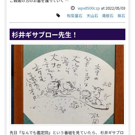
ご親戚の方のお墓を護っていく …
wpx8500czp
at
2022/05/03
和型墓石
天山石
滝根石
銘石
杉井ギサブロー先生！
先日『なんでも鑑定団』という番組を見ていたら、 杉井ギサブロ