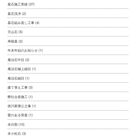
墓石施工実績
(37)
墓石洗浄
(2)
墓石組み直し工事
(4)
天山石
(5)
寿陵墓
(2)
年末年始のお知らせ
(1)
庵治石中目
(2)
庵治石極上細目
(1)
庵治石細目
(1)
建て替え工事
(3)
弊社台座施工
(1)
徳川家康公之像
(1)
愛のある骨蓋
(1)
未分類
(10)
本小松石
(3)