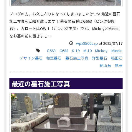
ブログの方、お久しぶりになってしまいました(;^_^A 最近の墓石
施工写真をご紹介致します！ 墓石の石種はG663（ピンク御影
石）、カロートはOW-1（カンボジア産）です。 MickeyとMinnie
をお墓の前に置きまし …
wpx8500czp
at
2025/07/17
G663
G688
K-19
M-10
Mickey
Minnie
デザイン墓石
和型墓石
墓石施工写真
洋型墓石
稲田石
紀山石
銘石
最近の墓石施工写真