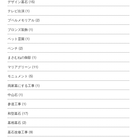
デザイン墓石
(15)
テレビ出演
(1)
プペルメモリアル
(2)
ブロンズ装飾
(1)
ペット霊園
(1)
ベンチ
(2)
まさむねの御影
(1)
マリアグリーン
(11)
モニュメント
(5)
両家墓にする工事
(1)
中山石
(1)
参道工事
(1)
和型墓石
(17)
墓相墓石
(2)
墓石改修工事
(9)