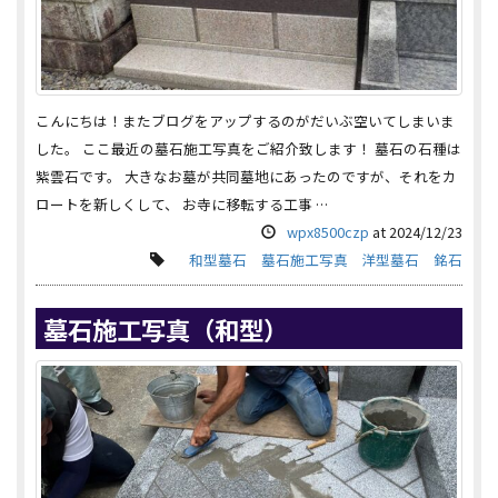
こんにちは！またブログをアップするのがだいぶ空いてしまいま
した。 ここ最近の墓石施工写真をご紹介致します！ 墓石の石種は
紫雲石です。 大きなお墓が共同墓地にあったのですが、それをカ
ロートを新しくして、 お寺に移転する工事 …
wpx8500czp
at
2024/12/23
和型墓石
墓石施工写真
洋型墓石
銘石
墓石施工写真（和型）