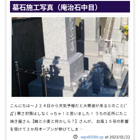
墓石施工写真（庵治石中目）
こんにちは～♪２４日から天気予報だと大寒波が来るとのこと( ﾟ
Дﾟ) 寒さ対策はしなくっちゃ！と思いました！ うちの近所にたこ
焼き屋さん【蛸と小麦と何かしら？】さんが、 台風１５号の影響
を受けて３か月オープンが伸びてしま …
wpx8500czp
at
2023/01/22