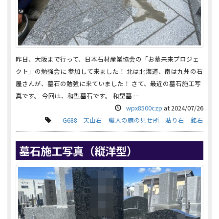
昨日、大阪まで行って、日本石材産業協会の「お墓未来プロジェ
クト」の勉強会に 参加して来ました！ 北は北海道、南は九州の石
屋さんが、墓石の勉強に来ていました！ さて、最近の墓石施工写
真です。 今回は、和型墓石です。 和型墓 …
wpx8500czp
at
2024/07/26
G688
天山石
職人の腕の見せ所
貼り石
銘石
墓石施工写真（縦洋型）