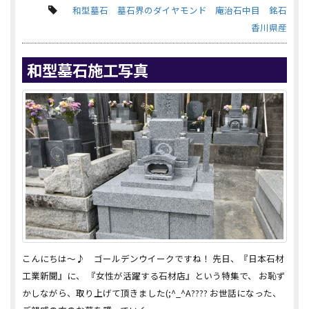
和型墓石
墓石界のダイヤモンド
庵治石中目
銘石
香川県産
和型墓石施工写真
こんにちは～♪ ゴールデンウイークですね！ 先日、『日本石材
工業新聞』に、 『女性が活躍する石材店』という特集で、 お恥ず
かしながら、取り上げて頂きました(;^_^A???? お世話になった、