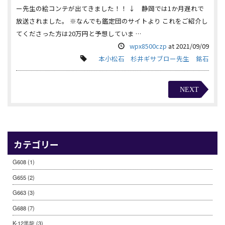
ー先生の絵コンテが出てきました！！ ↓ 静岡では1か月遅れで
放送されました。 ※なんでも鑑定団のサイトより これをご紹介し
てくださった方は20万円と予想していま …
wpx8500czp
at
2021/09/09
本小松石
杉井ギサブロー先生
銘石
NEXT
カテゴリー
G608
(1)
G655
(2)
G663
(3)
G688
(7)
K-12黒龍
(3)