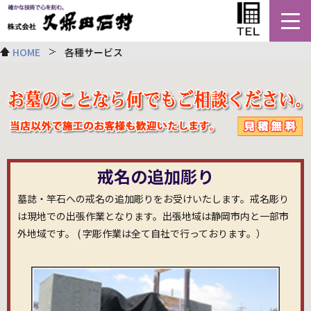
Togg
navi
HOME
各種サービス
戒名の追加彫り
墓誌・竿石への戒名の追加彫りをお受けいたします。戒名彫り
は現地での出張作業となります。出張地域は静岡市内と一部市
外地域です。 ( 字彫作業は全て自社で行っております。）